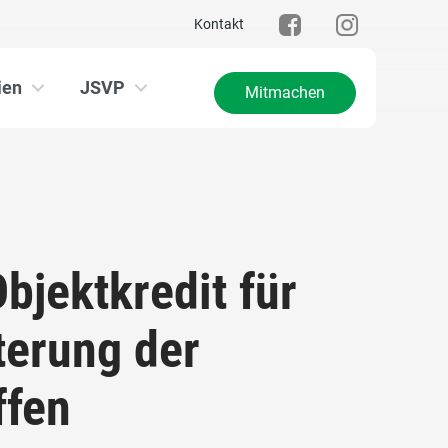
Kontakt
ien
JSVP
Mitmachen
jektkredit für
terung der
ffen