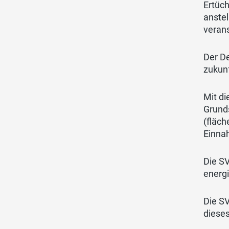
Ertüc
anstel
veran
Der De
zukunf
Mit di
Grund
(fläch
Einna
Die S
energi
Die SV
diese