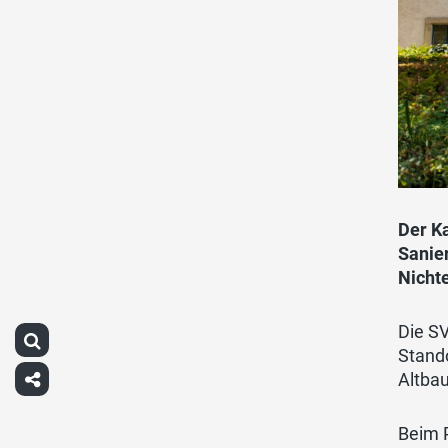
Der K
Sanie
Nicht
Die S
Stand
Altba
Beim P