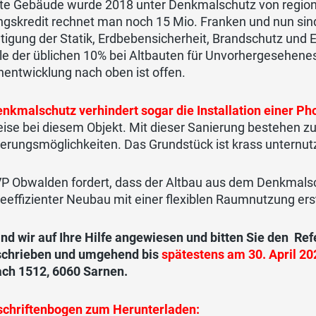
lte Gebäude wurde 2018 unter Denkmalschutz von region
gskredit rechnet man noch 15 Mio. Franken und nun sind
htigung der Statik, Erdbebensicherheit, Brandschutz u
le der üblichen 10% bei Altbauten für Unvorhergesehenes
entwicklung nach oben ist offen.
nkmalschutz verhindert sogar die Installation einer Ph
ise bei diesem Objekt. Mit dieser Sanierung bestehen zu
erungsmöglichkeiten. Das Grundstück ist krass unternut
VP Obwalden fordert, dass der Altbau aus dem Denkmalsc
eeffizienter Neubau mit einer flexiblen Raumnutzung ers
ind wir auf Ihre Hilfe angewiesen und bitten Sie den 
schrieben und umgehend bis
spätestens am 30. April 20
ach 1512, 6060 Sarnen.
schriftenbogen zum Herunterladen: