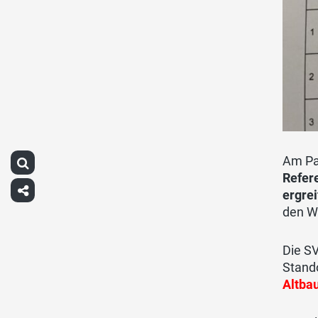
Am Par
Refer
ergre
den Wi
Die S
Stando
Altba