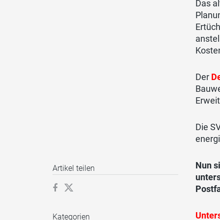
Das a
Planun
Ertüc
anstel
Kosten
Der
De
Bauwe
Erweit
Die S
energi
Nun s
Artikel teilen
unter
Postf
Unter
Kategorien