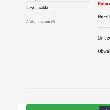
Refer
#
svp obwalden
Herzli
Artikel drucken
Link 
Obwal