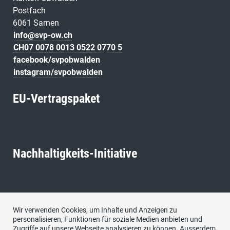
Postfach
6061 Sarnen
info@svp-ow.ch
CH07 0078 0013 0522 0770 5
facebook/svpobwalden
instagram/svpobwalden
EU-Vertragspaket
Nachhaltigkeits-Initiative
Neutralitäts-Initiative
Wir verwenden Cookies, um Inhalte und Anzeigen zu
personalisieren, Funktionen für soziale Medien anbieten und
Zugriffe auf unsere Webseite analysieren zu können. Ausserdem