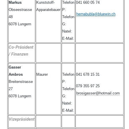
Markus
Kunststoff-
Telefon
041 660 05 74
Obseestrasse
Apparatebauer
P:
hemabubla@bluewin.ch
48
Telefon
6078 Lungern
G:
Natel:
E-Mail:
Co-Präsident
/ Finanzen
Gasser
Ambros
Maurer
Telefon
041 678 15 31
Breitenstrasse
P:
079 355 97 25
27
Telefon
brosigasser@hotmail.com
6078 Lungern
G:
Natel:
E-Mail:
Vizepräsident