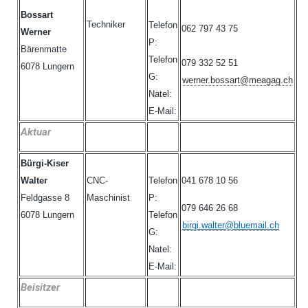
Bossart
Techniker
Telefon
062 797 43 75
Werner
P:
Bärenmatte
Telefon
079 332 52 51
6078 Lungern
G:
werner.bossart@meagag.ch
Natel:
E-Mail:
Aktuar
Bürgi-Kiser
Walter
CNC-
Telefon
041 678 10 56
Feldgasse 8
Maschinist
P:
079 646 26 68
6078 Lungern
Telefon
birgi.walter@bluemail.ch
G:
Natel:
E-Mail:
Beisitzer