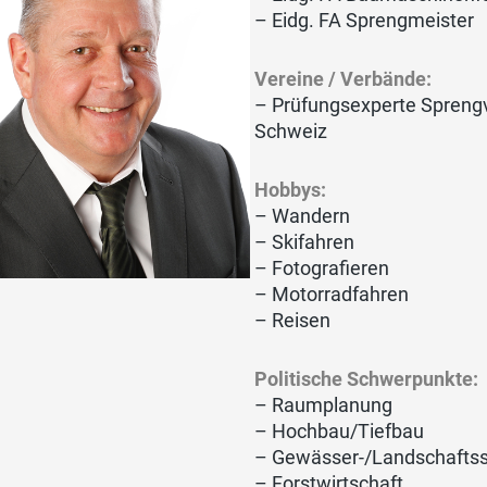
–
Eidg. FA Sprengmeister
Vereine / Verbände:
– Prüfungsexperte Spreng
Schweiz
Hobbys:
– Wandern
– Skifahren
– Fotografieren
– Motorradfahren
– Reisen
Politische Schwerpunkte:
– Raumplanung
– Hochbau/Tiefbau
– Gewässer-/Landschafts
– Forstwirtschaft