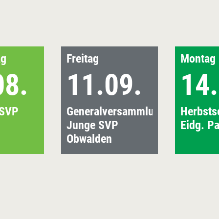
ag
Freitag
Montag
08.
11.09.
14.
 SVP
Generalversammlung
Herbsts
Junge SVP
Eidg. P
Obwalden