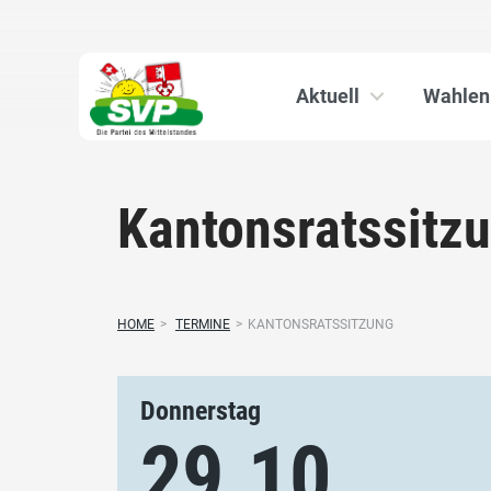
Aktuell
Wahlen
Kantonsratssitz
HOME
>
TERMINE
>
KANTONSRATSSITZUNG
Donnerstag
29.10.