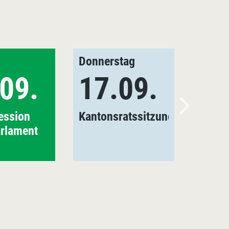
Donnerstag
09.
17.09.
ession
Kantonsratssitzung
arlament