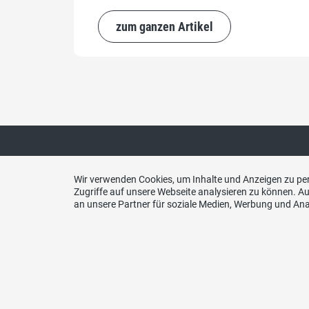
zum ganzen Artikel
Wir verwenden Cookies, um Inhalte und Anzeigen zu per
Kontakt
EU-V
Zugriffe auf unsere Webseite analysieren zu können. 
an unsere Partner für soziale Medien, Werbung und Ana
SVP Schweizerische Volkspartei
Kanton Obwalden
Postfach
6061 Sarnen
info@svp-ow.ch