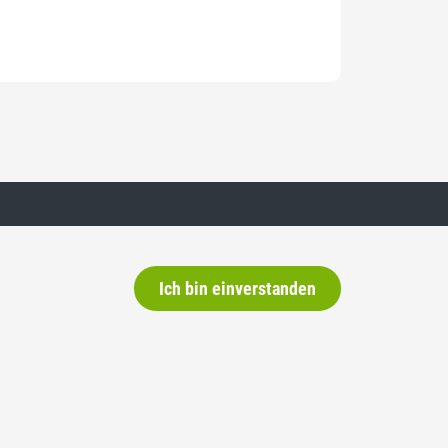
tive
Neutralitäts-Initiative
Ich bin einverstanden