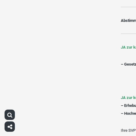
Abstimm
JA zur 
– Gesetz
JA zur 
– Erhebu
– Hochw
Ihre SVP