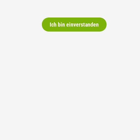
Ich bin einverstanden
tive
Neutralitäts-Initiative