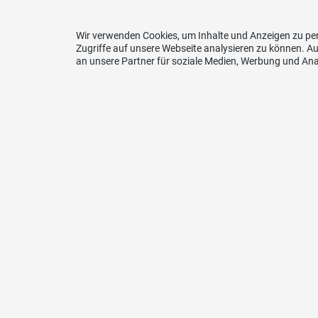
Wir verwenden Cookies, um Inhalte und Anzeigen zu per
Zugriffe auf unsere Webseite analysieren zu können. 
an unsere Partner für soziale Medien, Werbung und Ana
Kontakt
EU-V
SVP Schweizerische Volkspartei
Kanton Obwalden
Postfach
6061 Sarnen
info@svp-ow.ch
CH07 0078 0013 0522 0770 5
facebook/svpobwalden
instagram/svpobwalden